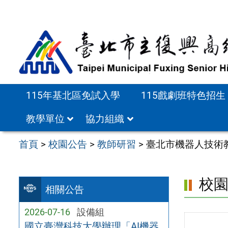
跳
至
主
要
內
容
115年基北區免試入學
115戲劇班特色招生
區
教學單位
協力組織
首頁
>
校園公告
>
教師研習
>
臺北市機器人技術
校
相關公告
2026-07-16
設備組
國立臺灣科技大學辦理「AI機器