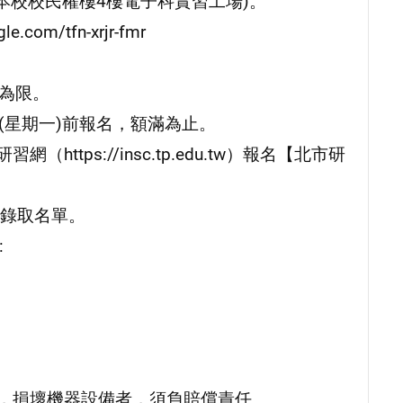
本校校民權樓4樓電子科實習工場)。
com/tfn-xrjr-fmr
名為限。
(星期一)前報名，額滿為止。
tps://insc.tp.edu.tw）報名【北市研
錄取名單。
:
導，損壞機器設備者，須負賠償責任。