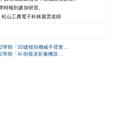
，準時報到參加研習。
534 松山工農電子科林麗雲老師
學期「3D建模與機械手臂實 ...
期「AI 樹莓派影像機器 ...