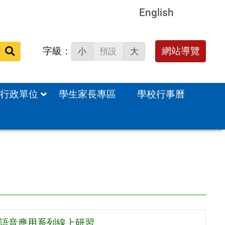
English
字級：
網站導覽
小
預設
大
站
內
搜
行政單位
學生家長專區
學校行事曆
尋：
I語音應用系列線上研習