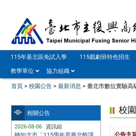
跳
至
主
要
內
容
115年基北區免試入學
115戲劇班特色招生
區
教學單位
協力組織
首頁
>
校園公告
>
最新消息
>
臺北市數位實驗高
校
相關公告
2026-08-06
資訊組
公告主
轉知北市「115學年度臺北酷課