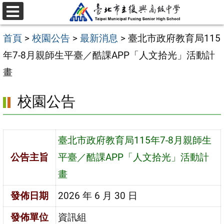
跳
選
至
單
首頁
>
校園公告
>
最新消息
>
臺北市政府教育局115
主
年7-8月親師生平臺／酷課APP「人文拾光」活動計
要
畫
內
容
校園公告
區
臺北市政府教育局115年7-8月親師生
公告主旨
平臺／酷課APP「人文拾光」活動計
畫
發佈日期
2026 年 6 月 30 日
發佈單位
資訊組