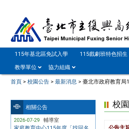
跳
至
主
要
內
容
115年基北區免試入學
115戲劇班特色招生
區
教學單位
協力組織
首頁
>
校園公告
>
最新消息
>
臺北市政府教育局
校
相關公告
2026-07-29
輔導室
公告主
家庭教育中心115年度「找回名