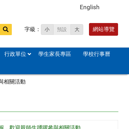
English
字級：
送出
網站導覽
小
預設
大
搜
尋：
行政單位
學生家長專區
學校行事曆
與相關活動
海報，歡迎親師生踴躍參與相關活動