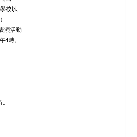
學校以
）
表演活動
午4時。
時。