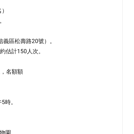
名）
。
信義區松壽路20號）。
約估計150人次。
止，名額額
午5時。
動物園。