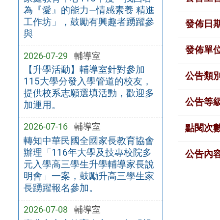
為『愛』的能力—情感素養 精進
工作坊」，鼓勵有興趣者踴躍參
發佈日
與
發佈單
2026-07-29
輔導室
【升學活動】輔導室針對參加
公告類
115大學分發入學管道的校友，
提供校系志願選填活動，歡迎多
公告等
加運用。
2026-07-16
輔導室
點閱次
轉知中華民國全國家長教育協會
辦理「116年大學及技專校院多
公告內
元入學高三學生升學輔導家長說
明會」一案，鼓勵升高三學生家
長踴躍報名參加。
2026-07-08
輔導室