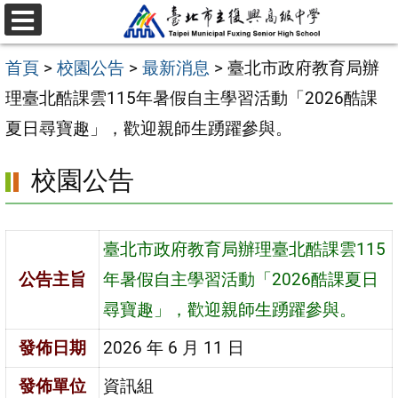
跳
選
至
單
首頁
>
校園公告
>
最新消息
>
臺北市政府教育局辦
主
理臺北酷課雲115年暑假自主學習活動「2026酷課
要
夏日尋寶趣」，歡迎親師生踴躍參與。
內
容
校園公告
區
臺北市政府教育局辦理臺北酷課雲115
公告主旨
年暑假自主學習活動「2026酷課夏日
尋寶趣」，歡迎親師生踴躍參與。
發佈日期
2026 年 6 月 11 日
發佈單位
資訊組