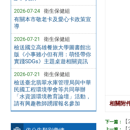
2026-07-24
衛生保健組
有關本市敬老卡及愛心卡政策宣
導
2026-07-21
衛生保健組
檢送國立高雄餐旅大學圖書館出
版《小事雖小但有用：萌怪帶你
實踐SDGs》主題桌遊相關資訊
2026-07-21
衛生保健組
檢送臺北翡翠水庫管理局與中華
民國工程環境學會等共同舉辦
「水資源環境教育論壇」活動，
請有興趣教師踴躍報名參加
相關附
【2
【2