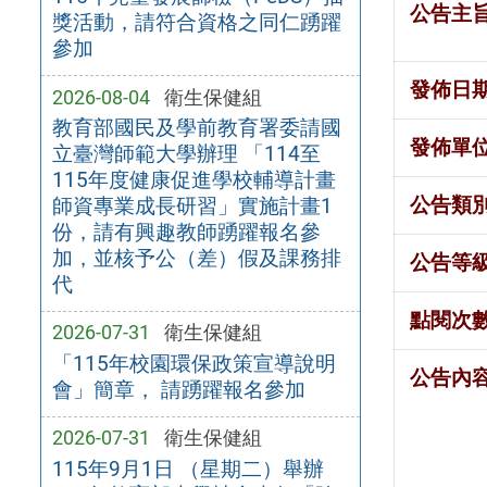
公告主
獎活動，請符合資格之同仁踴躍
參加
發佈日
2026-08-04
衛生保健組
教育部國民及學前教育署委請國
發佈單
立臺灣師範大學辦理 「114至
115年度健康促進學校輔導計畫
公告類
師資專業成長研習」實施計畫1
份，請有興趣教師踴躍報名參
加，並核予公（差）假及課務排
公告等
代
點閱次
2026-07-31
衛生保健組
「115年校園環保政策宣導說明
公告內
會」簡章， 請踴躍報名參加
2026-07-31
衛生保健組
115年9月1日 （星期二）舉辦