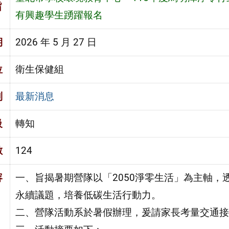
旨
有興趣學生踴躍報名
期
2026 年 5 月 27 日
位
衛生保健組
別
最新消息
級
轉知
數
124
容
一、旨揭暑期營隊以「2050淨零生活」為主軸
永續議題，培養低碳生活行動力。
二、營隊活動系於暑假辦理，爰請家長考量交通接