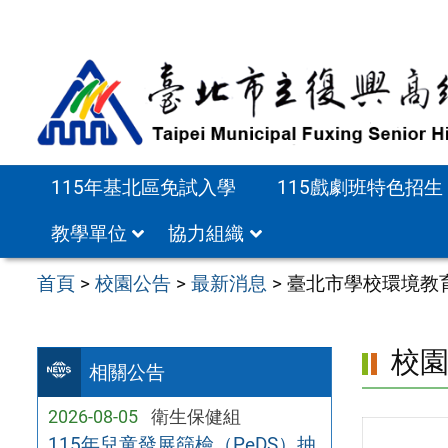
跳
至
主
要
內
容
115年基北區免試入學
115戲劇班特色招生
區
教學單位
協力組織
首頁
>
校園公告
>
最新消息
>
臺北市學校環境教
校
相關公告
2026-08-05
衛生保健組
115年兒童發展篩檢（PeDS）抽