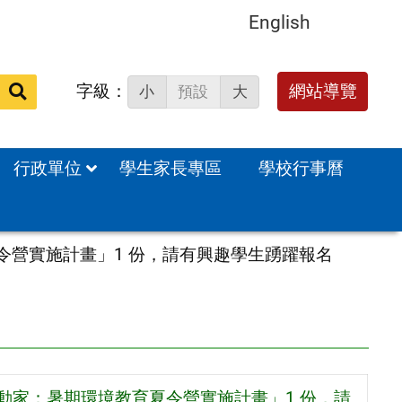
English
字級：
送出
網站導覽
小
預設
大
搜
尋：
行政單位
學生家長專區
學校行事曆
令營實施計畫」1 份，請有興趣學生踴躍報名
動家：暑期環境教育夏令營實施計畫」1 份，請