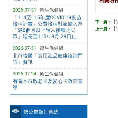
相關附
2026-07-31
衛生保健組
「114至115年度COVID-19疫苗
【2
接種計畫」公費接種對象擴大為
【2
「滿6個月以上尚未接種之民
眾」延長至115年9月 28日止
2026-07-31
衛生保健組
北市聯醫「食用油品健康諮詢門
診」資訊
2026-07-24
衛生保健組
有關本市敬老卡及愛心卡政策宣
導
依公告類別彙總