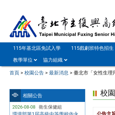
跳
至
主
要
內
容
115年基北區免試入學
115戲劇班特色招生
區
教學單位
協力組織
首頁
>
校園公告
>
最新消息
>
臺北市「女性生理
校
相關公告
2026-08-08
衛生保健組
公告主
環境部第1屆高級中等學校內永