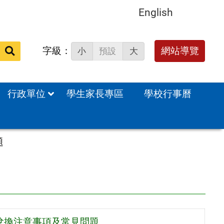
English
字級：
送出
網站導覽
小
預設
大
搜
尋：
行政單位
學生家長專區
學校行事曆
題
兌換注意事項及常見問題