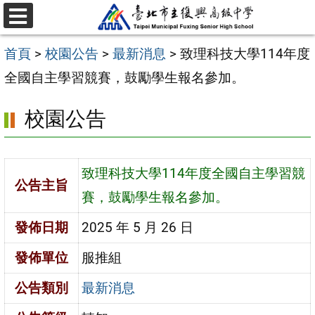
跳
選
至
單
首頁
>
校園公告
>
最新消息
>
致理科技大學114年度
主
全國自主學習競賽，鼓勵學生報名參加。
要
內
校園公告
容
區
致理科技大學114年度全國自主學習競
公告主旨
賽，鼓勵學生報名參加。
發佈日期
2025 年 5 月 26 日
發佈單位
服推組
公告類別
最新消息