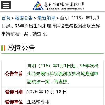
跳
選
至
單
首頁
>
校園公告
>
最新消息
>
自明（115）年1月1
主
日起，96年次出生尚未履行兵役義務役男出境應經
要
申請核准一案，請查照。
內
容
校園公告
區
自明（115）年1月1日起，96年次出
公告主旨
生尚未履行兵役義務役男出境應經申
請核准一案，請查照。
發佈日期
2025 年 12 月 18 日
發佈單位
生活輔導組