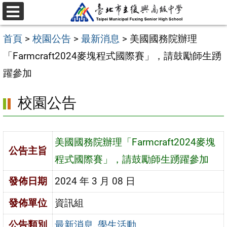
跳
選
至
單
首頁
>
校園公告
>
最新消息
>
美國國務院辦理
主
「Farmcraft2024麥塊程式國際賽」，請鼓勵師生踴
要
躍參加
內
容
校園公告
區
美國國務院辦理「Farmcraft2024麥塊
公告主旨
程式國際賽」，請鼓勵師生踴躍參加
發佈日期
2024 年 3 月 08 日
發佈單位
資訊組
公告類別
最新消息
,
學生活動