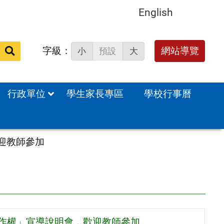
English
字級：
送出
網站導覽
小
預設
大
搜
尋：
行政單位
學生家長專區
學校行事曆
迎教師參加
著作權」宣導說明會，歡迎教師參加