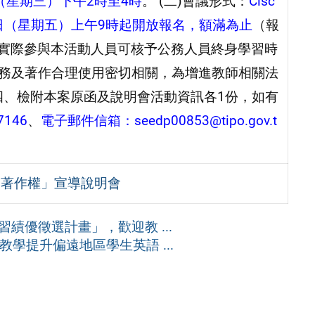
日（星期三）下午2時至4時
。 (二)會議形式：
Cisc
15日（星期五）上午9時起開放報名，額滿為止
（報
t/）。 (四)凡實際參與本活動人員可核予公務人員終身學習時
實務及著作合理使用密切相關，為增進教師相關法
四、檢附本案原函及說明會活動資訊各1份，如有
7146
、
電子郵件信箱：
seedp00853@tipo.gov.t
學著作權」宣導說明會
習績優徵選計畫」，歡迎教 ...
學提升偏遠地區學生英語 ...