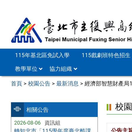
跳
至
主
要
內
容
115年基北區免試入學
115戲劇班特色招生
區
教學單位
協力組織
首頁
>
校園公告
>
最新消息
>
經濟部智慧財產局
校
相關公告
2026-08-06
資訊組
公告主
轉知北市「115學年度臺北酷課