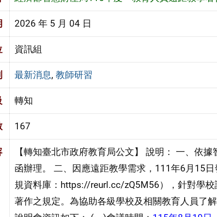
期
2026 年 5 月 04 日
位
資訊組
別
最新消息
,
教師研習
級
轉知
數
167
容
【轉知臺北市政府教育局公文】 說明： 一、依據智財局
函辦理。 二、因應遠距教學需求，111年6月15
規資料庫：https://reurl.cc/zQ5M56
著作之規定。為協助各級學校及相關教育人員了解