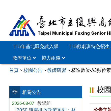
跳
至
主
要
內
容
115年基北區免試入學
115戲劇班特色招生
區
教學單位
協力組織
首頁
>
校園公告
>
教師研習
>
精進數位-A3數位
校
相關公告
2026-08-07
教學組
公告主
「2050 淨零排放政策系列：林