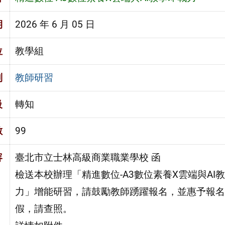
期
2026 年 6 月 05 日
位
教學組
別
教師研習
級
轉知
數
99
容
臺北市立士林高級商業職業學校 函
檢送本校辦理「精進數位-A3數位素養X雲端與AI
力」增能研習，請鼓勵教師踴躍報名，並惠予報名
假，請查照。