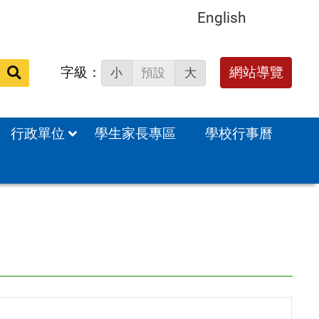
English
字級：
送出
網站導覽
小
預設
大
搜
尋：
行政單位
學生家長專區
學校行事曆