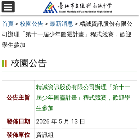
跳
選
至
單
首頁
>
校園公告
>
最新消息
>
精誠資訊股份有限公
主
司辦理「第十一屆少年圖靈計畫」程式競賽，歡迎
要
學生參加
內
容
校園公告
區
精誠資訊股份有限公司辦理「第十一
公告主旨
屆少年圖靈計畫」程式競賽，歡迎學
生參加
發佈日期
2026 年 5 月 13 日
發佈單位
資訊組