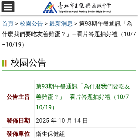
跳
選
至
單
首頁
>
校園公告
>
最新消息
>
第93期午餐通訊「為
主
什麼我們要吃友善雞蛋？」—看片答題抽好禮（10/7
要
–10/19）
內
容
校園公告
區
第93期午餐通訊「為什麼我們要吃友
公告主旨
善雞蛋？」—看片答題抽好禮（10/7–
10/19）
發佈日期
2025 年 10 月 14 日
發佈單位
衛生保健組