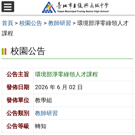
跳
選
至
單
首頁
>
校園公告
>
教師研習
>
環境部淨零綠領人才
主
課程
要
內
校園公告
容
區
公告主旨
環境部淨零綠領人才課程
發佈日期
2026 年 6 月 02 日
發佈單位
教學組
公告類別
教師研習
公告等級
轉知