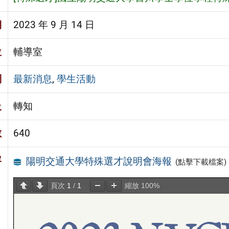
期
2023 年 9 月 14 日
位
輔導室
別
最新消息
,
學生活動
級
轉知
數
640
容
陽明交通大學特殊選才說明會海報
(點擊下載檔案)
頁次
1
/
1
縮放
100%