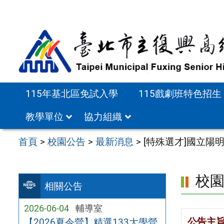
跳
至
主
要
內
容
115年基北區免試入學
115戲劇班特色招生
區
教學單位
協力組織
首頁
>
校園公告
>
最新消息
>
[特殊選才]國立
校
相關公告
2026-06-04
輔導室
公告主
【2026夏令營】精選133大學營