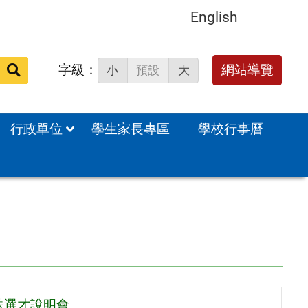
English
字級：
送出
網站導覽
小
預設
大
搜
尋：
行政單位
學生家長專區
學校行事曆
殊選才說明會