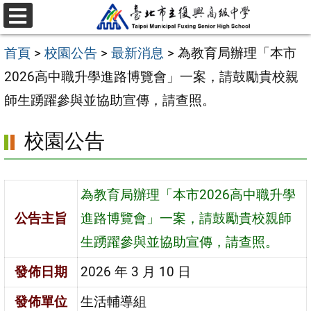
跳
選
至
單
首頁
>
校園公告
>
最新消息
>
為教育局辦理「本市
主
2026高中職升學進路博覽會」一案，請鼓勵貴校親
要
師生踴躍參與並協助宣傳，請查照。
內
容
校園公告
區
為教育局辦理「本市2026高中職升學
公告主旨
進路博覽會」一案，請鼓勵貴校親師
生踴躍參與並協助宣傳，請查照。
發佈日期
2026 年 3 月 10 日
發佈單位
生活輔導組