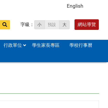
English
字級：
送出
網站導覽
小
預設
大
搜
尋：
行政單位
學生家長專區
學校行事曆