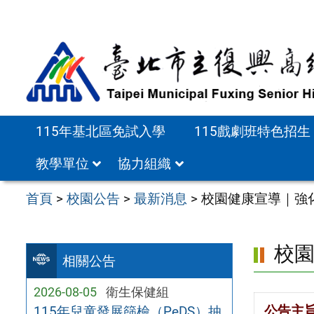
跳
至
主
要
內
容
115年基北區免試入學
115戲劇班特色招生
區
教學單位
協力組織
首頁
>
校園公告
>
最新消息
>
校園健康宣導｜強
校
相關公告
2026-08-05
衛生保健組
公告主
115年兒童發展篩檢（PeDS）抽