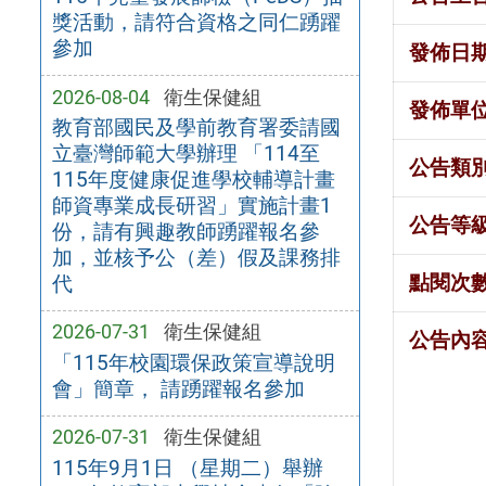
獎活動，請符合資格之同仁踴躍
參加
發佈日
2026-08-04
衛生保健組
發佈單
教育部國民及學前教育署委請國
立臺灣師範大學辦理 「114至
公告類
115年度健康促進學校輔導計畫
師資專業成長研習」實施計畫1
公告等
份，請有興趣教師踴躍報名參
加，並核予公（差）假及課務排
點閱次
代
2026-07-31
衛生保健組
公告內
「115年校園環保政策宣導說明
會」簡章， 請踴躍報名參加
2026-07-31
衛生保健組
115年9月1日 （星期二）舉辦