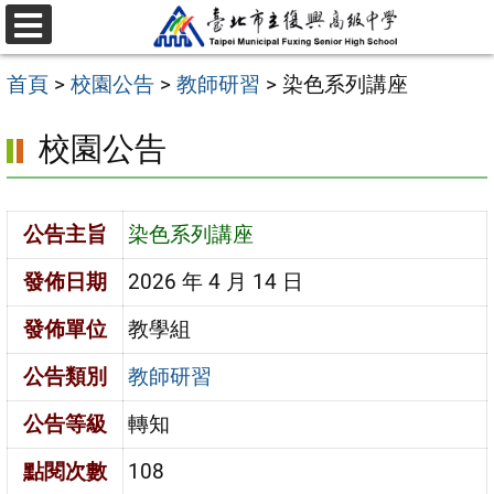
跳
選
至
單
首頁
>
校園公告
>
教師研習
>
染色系列講座
主
要
校園公告
內
容
公告主旨
染色系列講座
區
發佈日期
2026 年 4 月 14 日
發佈單位
教學組
公告類別
教師研習
公告等級
轉知
點閱次數
108