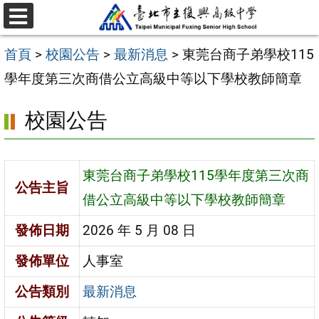
跳
選
至
單
首頁
>
校園公告
>
最新消息
>
東莞台商子弟學校115
主
學年度第三次商借公立高級中等以下學校教師簡章
要
內
校園公告
容
區
東莞台商子弟學校115學年度第三次商
公告主旨
借公立高級中等以下學校教師簡章
發佈日期
2026 年 5 月 08 日
發佈單位
人事室
公告類別
最新消息