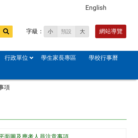
English
字級：
送出
網站導覽
小
預設
大
搜
尋：
行政單位
學生家長專區
學校行事曆
事項
場平面圖及應考人員注意事項