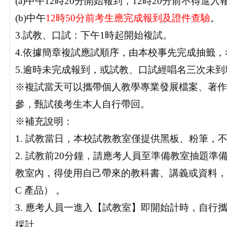
(a)中午12時20分開始報到，12時20分前不得進入
(b)中午
12時50分前考生應完成報到及證件查驗
。
3.試教、口試：下午1時起開始複試。
4.依據簡章複試應試順序，由本校事先完成抽籤
5.逾時未完成報到，或試教、口試經唱名三次未
※複試當天可以攜帶個人教學專業發展檔案、著作
參，甄試後考生本人自行帶回。
※補充說明：
1. 試教當日，本校試教教室僅提供黑板、粉筆，
2. 試教前20分鐘，請應考人員至準備教室抽題準
教室內，得使用自己帶來的教科書、講義或資料，
C 產品） 。
3. 應考人員一進入【試教室】即開始計時，自行
採計。