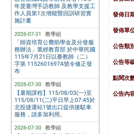
年度臺灣手語教師 及教學支援工
作人員第1次增能暨回訓研習實
發佈日
施計畫
發佈單
2026-07-31
教學組
「師資培育公費助學金及分發服
公告類
務辦法」業經教育部 於中華民國
115年7月21日以臺教師（二）
公告等
字第 1152601697A號令修正發
布
點閱次
2026-07-30
教學組
【暑期課程】115/08/03(一)至
公告內
115/08/11(二)平日早上07:45於
北投捷運站1號出口提供接駁車
服務，請多加利用。
2026-07-30
教學組