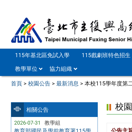
跳
至
主
要
內
容
115年基北區免試入學
115戲劇班特色招生
區
教學單位
協力組織
首頁
>
校園公告
>
最新消息
>
本校115學年度
校
相關公告
2026-07-31
教學組
公告主
教育部國民及學前教育署115學