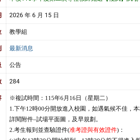
期
2026 年 6 月 15 日
位
教學組
別
最新消息
級
公告
數
284
容
※複試時間：115年6月16日（星期二）
1.下午12時00分開放進入校園，如遇氣候不佳
詳閱附件–試場平面圖，及早規劃。
2.考生報到並查驗證件(
准考證與有效證件
)：