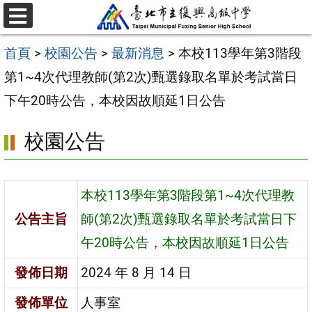
跳
選
至
單
首頁
>
校園公告
>
最新消息
>
本校113學年第3階段
主
第1~4次代理教師(第2次)甄選錄取名單於考試當日
要
下午20時公告，本校因故順延1日公告
內
容
校園公告
區
本校113學年第3階段第1~4次代理教
公告主旨
師(第2次)甄選錄取名單於考試當日下
午20時公告，本校因故順延1日公告
發佈日期
2024 年 8 月 14 日
發佈單位
人事室