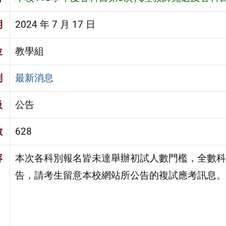
期
2024 年 7 月 17 日
位
教學組
別
最新消息
級
公告
數
628
容
本次各科別報名皆未達舉辦初試人數門檻，全數科
告，請考生留意本校網站所公告的複試應考訊息。