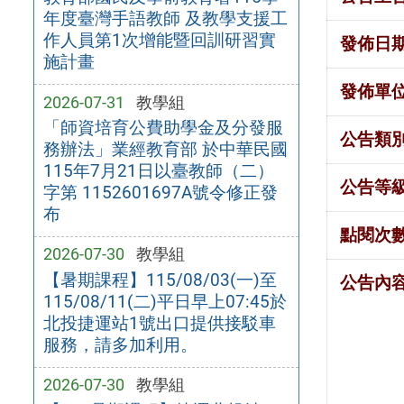
年度臺灣手語教師 及教學支援工
作人員第1次增能暨回訓研習實
發佈日
施計畫
發佈單
2026-07-31
教學組
「師資培育公費助學金及分發服
公告類
務辦法」業經教育部 於中華民國
115年7月21日以臺教師（二）
公告等
字第 1152601697A號令修正發
布
點閱次
2026-07-30
教學組
【暑期課程】115/08/03(一)至
公告內
115/08/11(二)平日早上07:45於
北投捷運站1號出口提供接駁車
服務，請多加利用。
2026-07-30
教學組