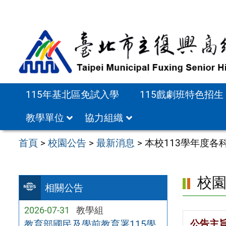
跳
至
主
要
內
容
115年基北區免試入學
115戲劇班特色招生
區
教學單位
協力組織
首頁
>
校園公告
>
最新消息
>
本校113學年度
校
相關公告
2026-07-31
教學組
公告主
教育部國民及學前教育署115學