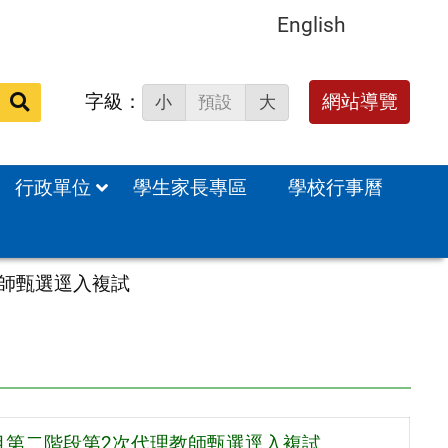
English
字級：
送出
網站導覽
小
預設
大
搜
尋：
行政單位
學生家長專區
學校行事曆
教師甄選逕入複試
目第二階段第2次代理教師甄選逕入複試