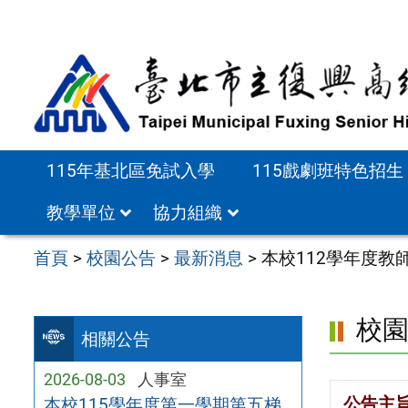
跳
至
主
要
內
容
115年基北區免試入學
115戲劇班特色招生
區
教學單位
協力組織
首頁
>
校園公告
>
最新消息
>
本校112學年度
校
相關公告
2026-08-03
人事室
公告主
本校115學年度第一學期第五梯