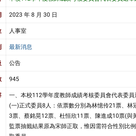
期
2023 年 8 月 30 日
位
人事室
別
最新消息
級
公告
數
945
容
一、本校112學年度教師成績考核委員會代表委員
(一)正式委員8人：依票數分別為林憶伶21票、林
3票、蔡銘晃12票、杜恒欣11票、陳進成10票(
監票抽籤結果原為宋師正取，惟因需符合性別比例