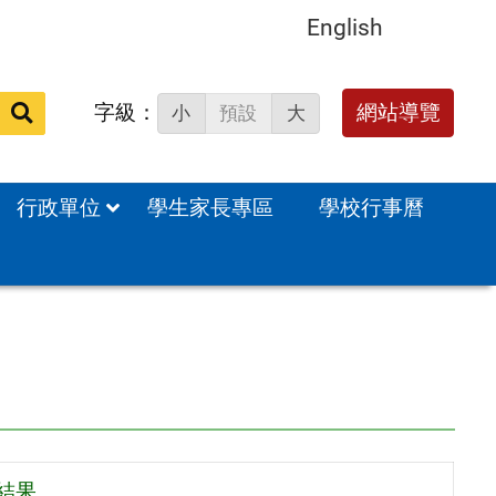
English
字級：
送出
網站導覽
小
預設
大
搜
尋：
行政單位
學生家長專區
學校行事曆
結果