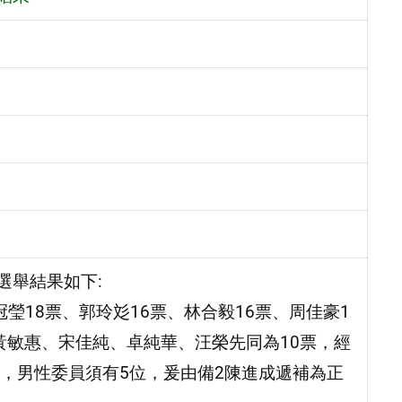
選舉結果如下:
冠瑩18票、郭玲彣16票、林合毅16票、周佳豪1
與黃敏惠、宋佳純、卓純華、汪榮先同為10票，經
，男性委員須有5位，爰由備2陳進成遞補為正