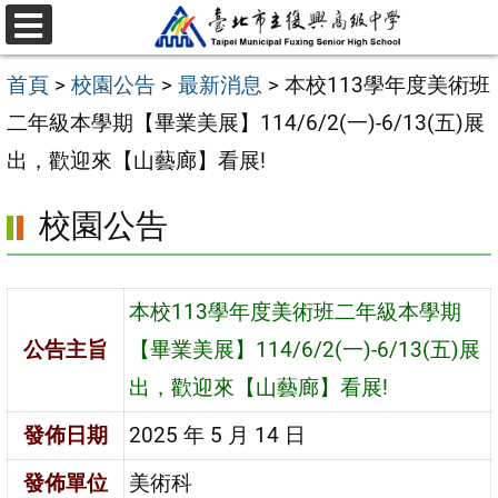
跳
選
至
單
首頁
>
校園公告
>
最新消息
>
本校113學年度美術班
主
二年級本學期【畢業美展】114/6/2(一)-6/13(五)展
要
出，歡迎來【山藝廊】看展!
內
容
校園公告
區
本校113學年度美術班二年級本學期
公告主旨
【畢業美展】114/6/2(一)-6/13(五)展
出，歡迎來【山藝廊】看展!
發佈日期
2025 年 5 月 14 日
發佈單位
美術科