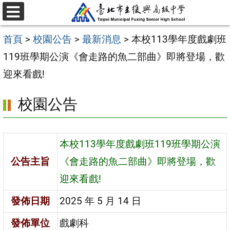
跳
選
至
單
首頁
>
校園公告
>
最新消息
>
本校113學年度戲劇班
主
119班學期公演《會走路的魚二部曲》即將登場，歡
要
迎來看戲!
內
容
校園公告
區
本校113學年度戲劇班119班學期公演
公告主旨
《會走路的魚二部曲》即將登場，歡
迎來看戲!
發佈日期
2025 年 5 月 14 日
發佈單位
戲劇科