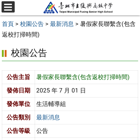
跳
選
至
單
首頁
>
校園公告
>
最新消息
>
暑假家長聯繫含(包含
主
返校打掃時間)
要
內
校園公告
容
區
公告主旨
暑假家長聯繫含(包含返校打掃時間)
發佈日期
2025 年 7 月 01 日
發佈單位
生活輔導組
公告類別
最新消息
公告等級
公告