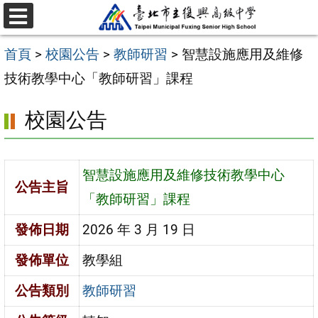
跳
選
至
單
首頁
>
校園公告
>
教師研習
>
智慧設施應用及維修
主
技術教學中心「教師研習」課程
要
內
校園公告
容
區
智慧設施應用及維修技術教學中心
公告主旨
「教師研習」課程
發佈日期
2026 年 3 月 19 日
發佈單位
教學組
公告類別
教師研習