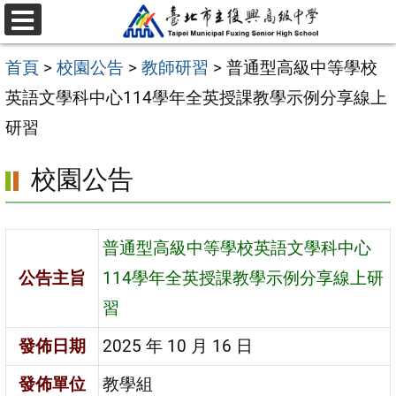
跳
選
至
單
首頁
>
校園公告
>
教師研習
>
普通型高級中等學校
主
英語文學科中心114學年全英授課教學示例分享線上
要
研習
內
容
校園公告
區
普通型高級中等學校英語文學科中心
公告主旨
114學年全英授課教學示例分享線上研
習
發佈日期
2025 年 10 月 16 日
發佈單位
教學組