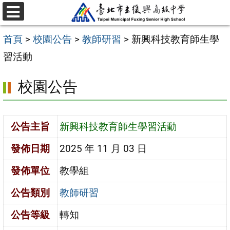
跳
選
至
單
首頁
>
校園公告
>
教師研習
>
新興科技教育師生學
主
習活動
要
內
校園公告
容
區
公告主旨
新興科技教育師生學習活動
發佈日期
2025 年 11 月 03 日
發佈單位
教學組
公告類別
教師研習
公告等級
轉知