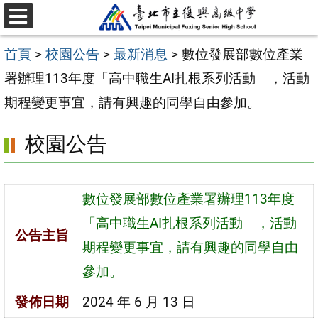
跳
選
至
單
首頁
>
校園公告
>
最新消息
>
數位發展部數位產業
主
署辦理113年度「高中職生AI扎根系列活動」，活動
要
期程變更事宜，請有興趣的同學自由參加。
內
容
校園公告
區
數位發展部數位產業署辦理113年度
「高中職生AI扎根系列活動」，活動
公告主旨
期程變更事宜，請有興趣的同學自由
參加。
發佈日期
2024 年 6 月 13 日