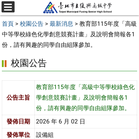
跳
選
至
單
首頁
>
校園公告
>
最新消息
>
教育部115年度「高級
主
中等學校綠色化學創意競賽計畫」及說明會簡報各1
要
份，請有興趣的同學自由組隊參加。
內
容
校園公告
區
教育部115年度「高級中等學校綠色化
公告主旨
學創意競賽計畫」及說明會簡報各1
份，請有興趣的同學自由組隊參加。
發佈日期
2026 年 6 月 02 日
發佈單位
設備組