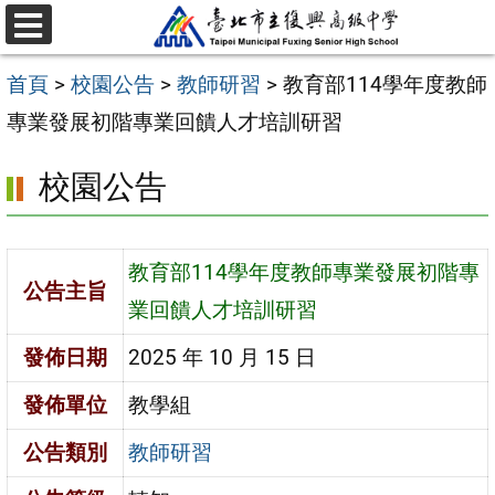
跳
選
至
單
首頁
>
校園公告
>
教師研習
>
教育部114學年度教師
主
專業發展初階專業回饋人才培訓研習
要
內
校園公告
容
區
教育部114學年度教師專業發展初階專
公告主旨
業回饋人才培訓研習
發佈日期
2025 年 10 月 15 日
發佈單位
教學組
公告類別
教師研習