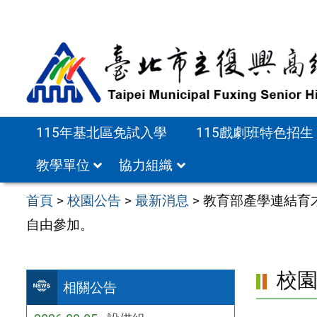
跳
至
主
要
內
容
115年基北區免試入學
115戲劇班特色招生
區
教學單位
協力組織
首頁
>
校園公告
>
最新消息
>
教育部產學連結育
自由參加。
校
相關公告