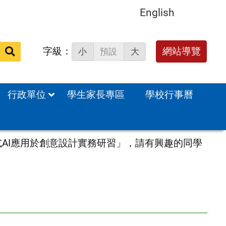
English
字級：
送出
網站導覽
小
預設
大
搜
尋：
行政單位
學生家長專區
學校行事曆
AI應用於創意設計實務研習」，請有興趣的同學