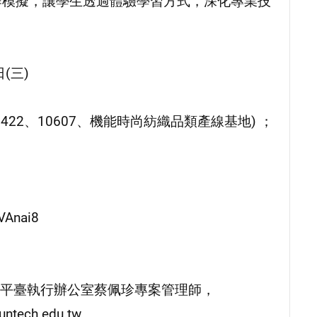
運作模擬，讓學生透過體驗學習方式，深化專業技
(三)
0422、10607、機能時尚紡織品類產線基地) ；
Anai8
平臺執行辦公室蔡佩珍專案管理師，
tech.edu.tw。