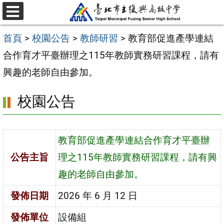
跳
選
至
單
首頁
>
校園公告
>
教師研習
>
教育部促進產學連結
主
合作育才平臺辦理之115年教師實務研習課程，請有
要
興趣的老師自由參加。
內
容
校園公告
區
教育部促進產學連結合作育才平臺辦
公告主旨
理之115年教師實務研習課程，請有興
趣的老師自由參加。
發佈日期
2026 年 6 月 12 日
發佈單位
設備組