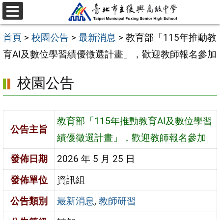
跳
選
至
單
首頁
>
校園公告
>
最新消息
>
教育部「115年推動教
主
育AI及數位學習績優徵選計畫」，歡迎教師報名參加
要
內
校園公告
容
區
教育部「115年推動教育AI及數位學習
公告主旨
績優徵選計畫」，歡迎教師報名參加
發佈日期
2026 年 5 月 25 日
發佈單位
資訊組
公告類別
最新消息
,
教師研習