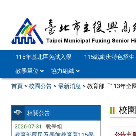
跳
至
主
要
內
容
115年基北區免試入學
115戲劇班特色招生
區
教學單位
協力組織
首頁
>
校園公告
>
最新消息
>
教育部「113年
校
相關公告
2026-07-31
教學組
公告主
教育部國民及學前教育署115學