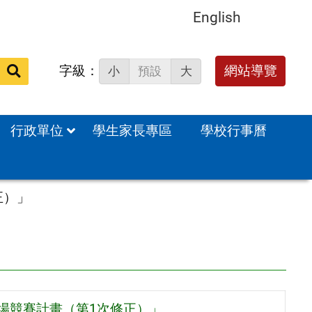
English
字級：
送出
網站導覽
小
預設
大
搜
尋：
行政單位
學生家長專區
學校行事曆
正）」
場競賽計畫（第1次修正）」