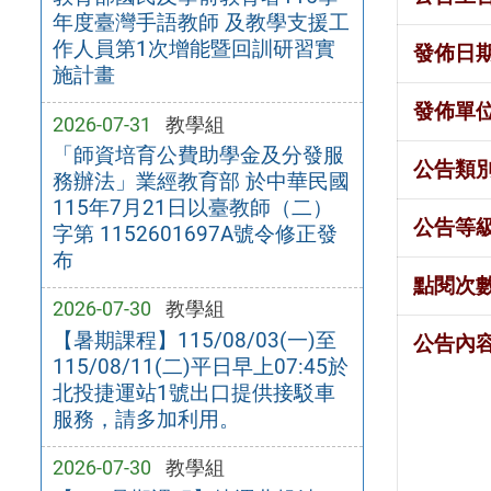
年度臺灣手語教師 及教學支援工
作人員第1次增能暨回訓研習實
發佈日
施計畫
發佈單
2026-07-31
教學組
「師資培育公費助學金及分發服
公告類
務辦法」業經教育部 於中華民國
115年7月21日以臺教師（二）
公告等
字第 1152601697A號令修正發
布
點閱次
2026-07-30
教學組
【暑期課程】115/08/03(一)至
公告內
115/08/11(二)平日早上07:45於
北投捷運站1號出口提供接駁車
服務，請多加利用。
2026-07-30
教學組