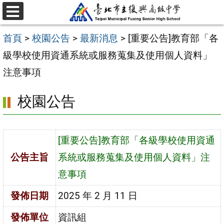
跳
選
至
單
首頁
>
校園公告
>
最新消息
>
[重要公告]教育部「各
主
級學校使用資通系統或服務蒐集及使用個人資料」
要
注意事項
內
容
校園公告
區
[重要公告]教育部「各級學校使用資通
公告主旨
系統或服務蒐集及使用個人資料」注
意事項
發佈日期
2025 年 2 月 11 日
發佈單位
資訊組