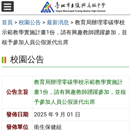
跳
選
至
單
首頁
>
校園公告
>
最新消息
>
教育局辦理零碳學校
主
示範教學實施計畫1份，請有興趣教師踴躍參加，並
要
核予參加人員公假派代出席
內
容
校園公告
區
教育局辦理零碳學校示範教學實施計
公告主旨
畫1份，請有興趣教師踴躍參加，並核
予參加人員公假派代出席
發佈日期
2025 年 9 月 01 日
發佈單位
衛生保健組