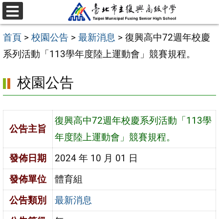
跳
選
至
單
首頁
>
校園公告
>
最新消息
>
復興高中72週年校慶
主
系列活動「113學年度陸上運動會」競賽規程。
要
內
校園公告
容
區
復興高中72週年校慶系列活動「113學
公告主旨
年度陸上運動會」競賽規程。
發佈日期
2024 年 10 月 01 日
發佈單位
體育組
公告類別
最新消息