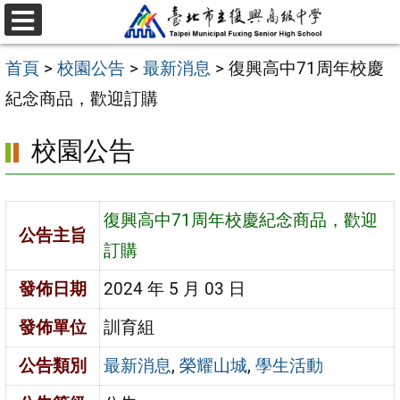
跳
選
至
單
首頁
>
校園公告
>
最新消息
>
復興高中71周年校慶
主
紀念商品，歡迎訂購
要
內
校園公告
容
區
復興高中71周年校慶紀念商品，歡迎
公告主旨
訂購
發佈日期
2024 年 5 月 03 日
發佈單位
訓育組
公告類別
最新消息
,
榮耀山城
,
學生活動