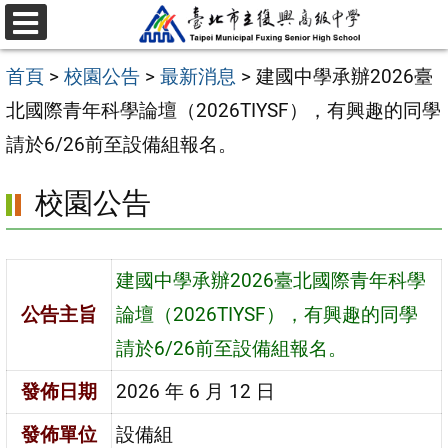
跳
選
至
單
首頁
>
校園公告
>
最新消息
>
建國中學承辦2026臺
主
北國際青年科學論壇（2026TIYSF），有興趣的同學
要
請於6/26前至設備組報名。
內
容
校園公告
區
建國中學承辦2026臺北國際青年科學
公告主旨
論壇（2026TIYSF），有興趣的同學
請於6/26前至設備組報名。
發佈日期
2026 年 6 月 12 日
發佈單位
設備組