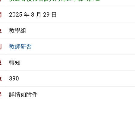
期
2025 年 8 月 29 日
位
教學組
別
教師研習
級
轉知
數
390
容
詳情如附件