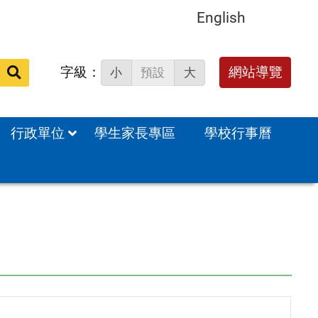
English
字級：
送出
網站導覽
小
預設
大
搜
尋：
行政單位
學生家長專區
學校行事曆