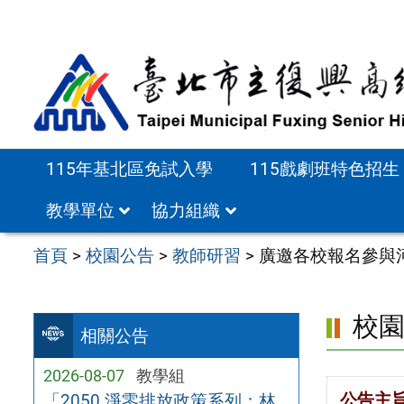
跳
至
主
要
內
容
115年基北區免試入學
115戲劇班特色招生
區
教學單位
協力組織
首頁
>
校園公告
>
教師研習
>
廣邀各校報名參與
校
相關公告
2026-08-07
教學組
公告主
「2050 淨零排放政策系列：林