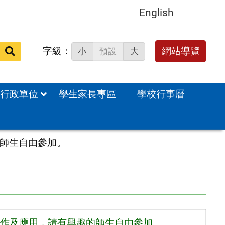
English
字級：
網站導覽
小
預設
大
站
內
搜
行政單位
學生家長專區
學校行事曆
尋：
師生自由參加。
作及應用，請有興趣的師生自由參加。