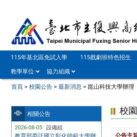
跳
至
主
要
內
容
115年基北區免試入學
115戲劇班特色招生
區
教學單位
協力組織
首頁
>
校園公告
>
最新消息
>
崑山科技大學辦理
校
相關公告
2026-08-05
設備組
公告主
教育部委託國立彰化師範大學辦