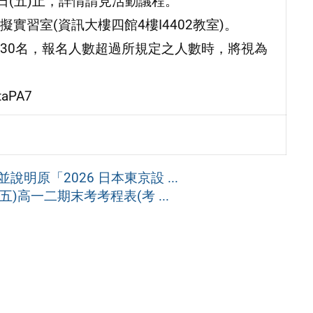
30日(五)止，詳情請見活動議程。
習室(資訊大樓四館4樓I4402教室)。
30名，報名人數超過所規定之人數時，將視為
taPA7
明原「2026 日本東京設 ...
(五)高一二期末考考程表(考 ...