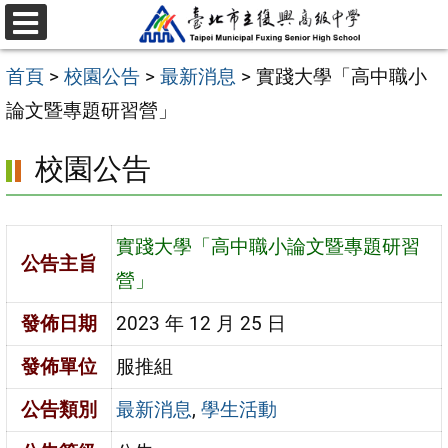
跳
選
至
單
首頁
>
校園公告
>
最新消息
>
實踐大學「高中職小
主
論文暨專題研習營」
要
內
校園公告
容
區
實踐大學「高中職小論文暨專題研習
公告主旨
營」
發佈日期
2023 年 12 月 25 日
發佈單位
服推組
公告類別
最新消息
,
學生活動