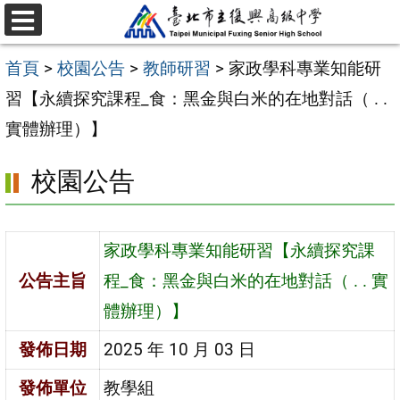
跳
選
至
單
首頁
>
校園公告
>
教師研習
>
家政學科專業知能研
主
習【永續探究課程_食：黑金與白米的在地對話（ . .
要
實體辦理）】
內
容
校園公告
區
家政學科專業知能研習【永續探究課
公告主旨
程_食：黑金與白米的在地對話（ . . 實
體辦理）】
發佈日期
2025 年 10 月 03 日
發佈單位
教學組