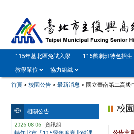
跳
至
主
要
內
容
115年基北區免試入學
115戲劇班特色招生
區
教學單位
協力組織
首頁
>
校園公告
>
最新消息
>
國立臺南第二高級中
校
相關公告
2026-08-06
資訊組
公告主
轉知北市「115學年度臺北酷課