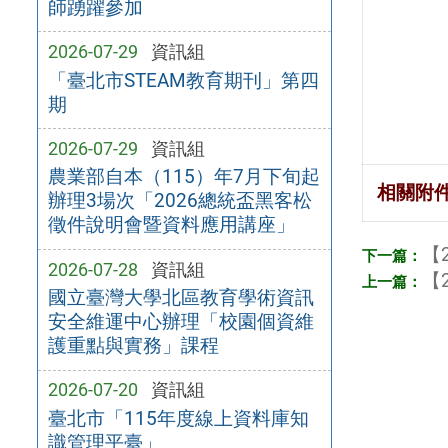
師踴躍參加
2026-07-29
資訊組
「臺北市STEAM教育期刊」第四
期
2026-07-29
資訊組
農業部自本（115）年7月下旬起
相關附
辦理3場次「2026總統盃黑客松
徵件說明會暨資料應用講座」
【2
2026-07-28
資訊組
【2
國立臺灣大學北區教育學術資訊
安全維運中心辦理「校園個資維
護重點與實務」課程
2026-07-20
資訊組
臺北市「115年度線上資料庫知
識管理平臺」