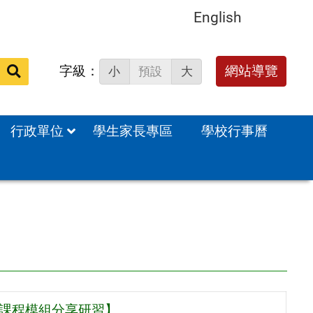
English
字級：
送出
網站導覽
小
預設
大
搜
尋：
行政單位
學生家長專區
學校行事曆
I課程模組分享研習】