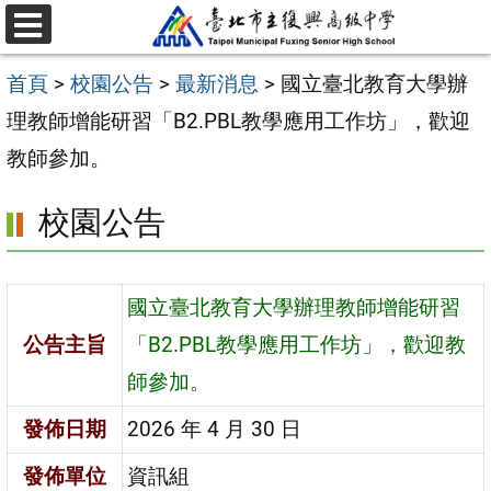
跳
選
至
單
首頁
>
校園公告
>
最新消息
>
國立臺北教育大學辦
主
理教師增能研習「B2.PBL教學應用工作坊」，歡迎
要
教師參加。
內
容
校園公告
區
國立臺北教育大學辦理教師增能研習
公告主旨
「B2.PBL教學應用工作坊」，歡迎教
師參加。
發佈日期
2026 年 4 月 30 日
發佈單位
資訊組