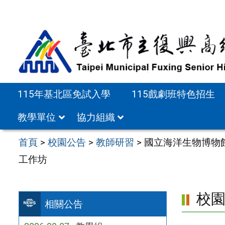
跳
至
主
要
內
容
115年基北區免試入學
115戲劇班特色招生
區
教學單位
協力組織
首頁
>
校園公告
>
教師研習
>
國立海洋生物博物館
工作坊
校
相關公告