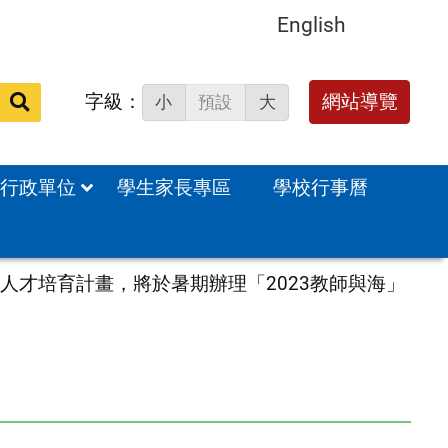
English
字級：
網站導覽
小
預設
大
站
內
搜
行政單位
學生家長專區
學校行事曆
尋：
育人才培育計畫，將於暑期辦理「2023教師與海」