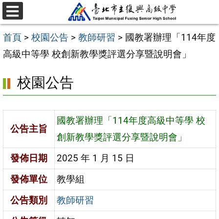
跳
選
至
單
首頁
>
校園公告
>
教師研習
>
國教署辦理「114年度
主
高級中等學 校創新教學獎評選分享暨說明會」
要
內
校園公告
容
區
國教署辦理「114年度高級中等學 校
公告主旨
創新教學獎評選分享暨說明會」
發佈日期
2025 年 1 月 15 日
發佈單位
教學組
公告類別
教師研習